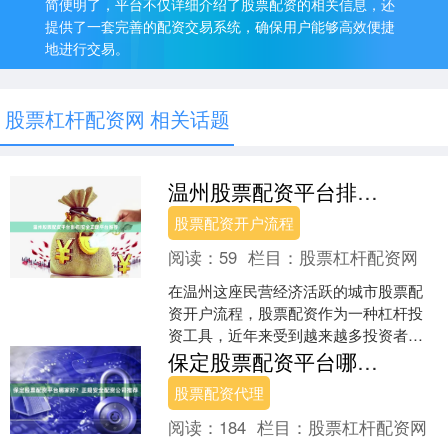
简便明了，平台不仅详细介绍了股票配资的相关信息，还
提供了一套完善的配资交易系统，确保用户能够高效便捷
地进行交易。
股票杠杆配资网 相关话题
温州股票配资平台排名|安全正规平台推荐
股票配资开户流程
阅读：
59
栏目：
股票杠杆配资网
在温州这座民营经济活跃的城市股票配
资开户流程，股票配资作为一种杠杆投
资工具，近年来受到越来越多投资者的
关注。面对市场上众多的配资平台，如
保定股票配资平台哪家好？正规安全配资公司推荐
何选择一家安全正规、信誉....
股票配资代理
阅读：
184
栏目：
股票杠杆配资网