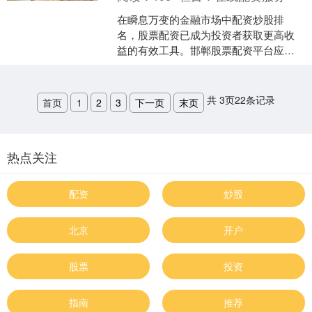
在瞬息万变的金融市场中配资炒股排
名，股票配资已成为投资者获取更高收
益的有效工具。邯郸股票配资平台应运
而生，为投资者提供专业、便捷的配资
服务，助力其投资之路。 *....
共
3
页
22
条记录
首页
1
2
3
下一页
末页
热点关注
配资
炒股
北京
开户
股票
投资
指南
推荐