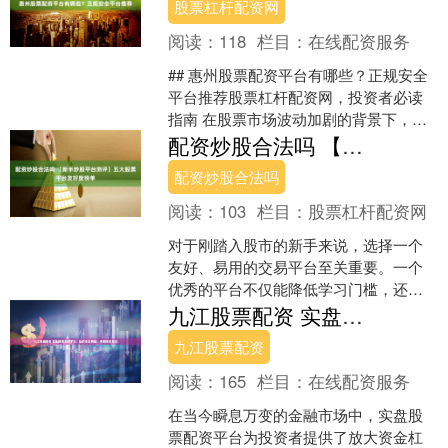
股票杠杆配资网
阅读：
118
栏目：
在线配资服务
## 惠州股票配资平台有哪些？正规安全
平台推荐股票杠杆配资网，投资者必读
指南 在股票市场波动加剧的背景下，越
来越多的惠州投资者开始关注股票配资
配资炒股合法吗 【新手炒股平台测评】五大股票平台友好度榜单
这一杠杆工具。然而....
配资炒股合法吗
阅读：
103
栏目：
股票杠杆配资网
对于刚踏入股市的新手来说，选择一个
友好、易用的交易平台至关重要。一个
优秀的平台不仅能降低学习门槛，还能
帮助投资者更专注于投资决策本身。本
九江股票配资 实盘股票配资平台：助你资金倍增，把握投资良机
文从界面设计、操作流程、....
九江股票配资
阅读：
165
栏目：
在线配资服务
在当今瞬息万变的金融市场中，实盘股
票配资平台为投资者提供了放大资金杠