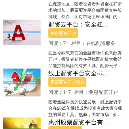
在保定地区，随着投资者对资金杠杆需
求的增加，股票配资平台如雨后春笋般
涌现。然而，面对市场上琳琅满目的选
择股票配资代理，投资者最关心的问题
配资云平台：安全杠杆投资新选择
莫过于：**保定股票配资....
免息配资开户
阅读：
71
栏目：
在线配资服务
在当今瞬息万变的金融市场中免息配资
开户，投资者始终在寻找既能放大收益
又能控制风险的有效工具。配资云平台
作为一种创新的金融服务模式，正逐渐
线上配资平台安全排名，2025正规推荐
成为投资者实现杠杆投资的....
股票配资开户流程
阅读：
117
栏目：
免息配资开户
随着金融科技的快速发展，线上配资平
台在2025年继续成为投资者放大资金收
益的重要工具。然而，面对市场上众多
平台，如何甄别安全、合规的配资平台
惠州股票配资平台有哪些？正规安全平台推荐
成为投资者最关心的问....