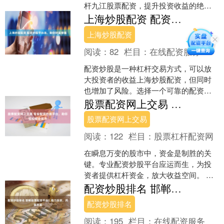
杆九江股票配资，提升投资收益的绝佳
机会。 * **折扣购买股票：**股东可以以
上海炒股配资 配资炒股平台选，助你财富增值
低于市场价格购....
上海炒股配资
阅读：
82
栏目：
在线配资服务
配资炒股是一种杠杆交易方式，可以放
大投资者的收益上海炒股配资，但同时
也增加了风险。选择一个可靠的配资炒
股平台至关重要，它可以帮助投资者规
股票配资网上交易 专业配资炒股平台，助你轻松掘金股市
避风险，实现财富增值。 ....
股票配资网上交易
阅读：
122
栏目：
股票杠杆配资网
在瞬息万变的股市中，资金是制胜的关
键。专业配资炒股平台应运而生，为投
资者提供杠杆资金，放大收益空间。 期
货配资的本质是杠杆交易，它可以放大
配资炒股排名 邯郸股票配资平台：助力投资，共赢财富
投资者的收益。例如，假....
配资炒股排名
阅读：
195
栏目：
在线配资服务