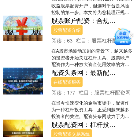
收益股票配资开户，但选对平台是风险
控制的第一步。本文将为您梳理正规券
商的两融业务以及合规的互联网配资平
股票账户配资：合规杠杆策略解析
台，帮助投资者安全使用....
股票配资介绍
阅读：
63
栏目：
股票杠杆配资网
在A股市场波动加剧的背景下，越来越多
的投资者开始关注杠杆工具。股票账户
配资作为一种放大资金使用效率的方
式，近年来受到部分投资者的青睐。然
配资头条网：最新配资资讯与市场动态
而，随着监管政策的持续完....
在线配资服务
阅读：
177
栏目：
股票杠杆配资网
在当今快速变化的金融市场中，配资作
为一种杠杆投资工具，正受到越来越多
投资者的关注。配资头条网致力于为投
资者提供最新、最全面的配资资讯与市
股票配资网：杠杆投资新选择
场动态在线配资服务，帮助....
股票配资交易系统