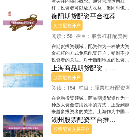
者关注的核心概念。通过合理运用杠
杆，投资者可以放大收益，但同时也需
警惕其伴随的风险。本文将详细解析股
衡阳期货配资平台推荐
票杠杆倍数的定义、计算方法....
免息配资开户
阅读：
58
栏目：
股票杠杆配资网
在期货投资领域，配资作为一种放大资
金杠杆的方式免息配资开户，受到不少
投资者的关注。对于衡阳地区的投资者
而言，选择一家正规、安全、服务优质
上海商品期货配资，正规平台低息开户指南
的期货配资平台至关重要。....
股票配资开户
阅读：
184
栏目：
股票杠杆配资网
在金融投资领域，商品期货配资作为一
种放大资金使用效率的方式，正受到越
来越多投资者的关注。上海作为中国的
金融中心，汇聚了大量优质期货配资平
湖州股票配资平台推荐及正规公司排名
台。本文将为您详细解析如....
股票配资交易平台