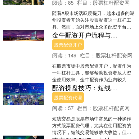
阅读：
85
栏目：
股票杠杆配资网
随着A股市场活跃度提升，越来越多的湖
州投资者开始关注股票配资这一杠杆工
具。然而，面对市场上众多配资平台，
如何选择正规、安全、费率合理的平台
金牛配资开户流程与正规平台指南
成为关键。本文基于行业....
股票配资开户
阅读：
149
栏目：
股票杠杆配资网
在股票市场中股票配资开户，配资作为
一种杠杆工具，能够帮助投资者放大资
金使用效率。金牛配资作为业内较为知
名的配资平台之一，其开户流程和平台
配资操盘技巧：短线交易策略与风险控制要点
正规性备受关注。本文将详....
股票配资代理
阅读：
57
栏目：
股票杠杆配资网
短线交易是股票市场中常见的一种操作
方式股票配资代理，尤其在使用配资的
情况下，短线交易能够放大收益，但同
时也伴随着较高的风险。本文将深入探