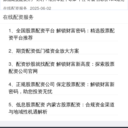
在线配资服务
2025-06-02
在线配资服务
热点栏目 自选股 数据中心 行情中心 资金流向 模拟交易 客户端 野村
发布研究报告称，维持华虹半导体（01347）“中性
1、
全国股票配资平台 解锁财富密码：精选股票配
证券公司自己炒股吗 解锁财富新高度：个人配资炒股平台助你乘风破
资平台推荐
浪
免息配资开户
2026-03-03
2、
期货配资低门槛资金放大方案
在瞬息万变的股市中证券公司自己炒股吗，个人配资炒股平台正成为
投资者解锁财富新高度的利器。这些平台通过提供杠杆资金，让投资
3、
配资炒股就找配资 解锁财富新高度：探索股票
配资公司官网
4、
正规股票配资公司 保定股票配资：解锁财富新
密码，助您投资无忧
5、
低息股票配资 内蒙古股票配资：合规资金渠道
与地域性机遇解析