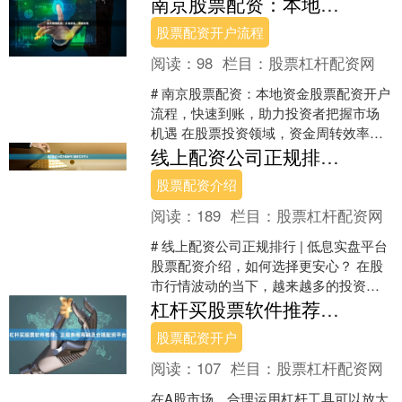
南京股票配资：本地资金，快速到账
讨配资操盘中的短线交易策....
股票配资开户流程
阅读：
98
栏目：
股票杠杆配资网
# 南京股票配资：本地资金股票配资开户
流程，快速到账，助力投资者把握市场
机遇 在股票投资领域，资金周转效率往
往直接影响投资收益。对于南京本地的
线上配资公司正规排行 | 低息实盘平台
投资者而言，选择一....
股票配资介绍
阅读：
189
栏目：
股票杠杆配资网
# 线上配资公司正规排行 | 低息实盘平台
股票配资介绍，如何选择更安心？ 在股
市行情波动的当下，越来越多的投资者
开始关注线上配资这一工具。然而，面
杠杆买股票软件推荐：正规券商两融及合规配资平台
对市场上众多配....
股票配资开户
阅读：
107
栏目：
股票杠杆配资网
在A股市场，合理运用杠杆工具可以放大