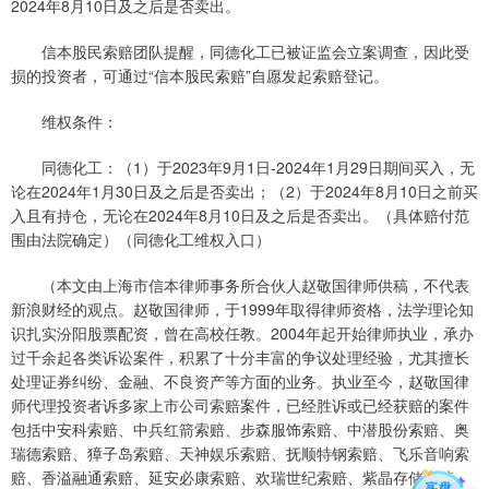
2024年8月10日及之后是否卖出。
信本股民索赔团队提醒，同德化工已被证监会立案调查，因此受
损的投资者，可通过“信本股民索赔”自愿发起索赔登记。
维权条件：
同德化工：（1）于2023年9月1日-2024年1月29日期间买入，无
论在2024年1月30日及之后是否卖出；（2）于2024年8月10日之前买
入且有持仓，无论在2024年8月10日及之后是否卖出。（具体赔付范
围由法院确定）（同德化工维权入口）
（本文由上海市信本律师事务所合伙人赵敬国律师供稿，不代表
新浪财经的观点。赵敬国律师，于1999年取得律师资格，法学理论知
识扎实汾阳股票配资，曾在高校任教。2004年起开始律师执业，承办
过千余起各类诉讼案件，积累了十分丰富的争议处理经验，尤其擅长
处理证券纠纷、金融、不良资产等方面的业务。执业至今，赵敬国律
师代理投资者诉多家上市公司索赔案件，已经胜诉或已经获赔的案件
包括中安科索赔、中兵红箭索赔、步森服饰索赔、中潜股份索赔、奥
瑞德索赔、獐子岛索赔、天神娱乐索赔、抚顺特钢索赔、飞乐音响索
赔、香溢融通索赔、延安必康索赔、欢瑞世纪索赔、紫晶存储索赔、