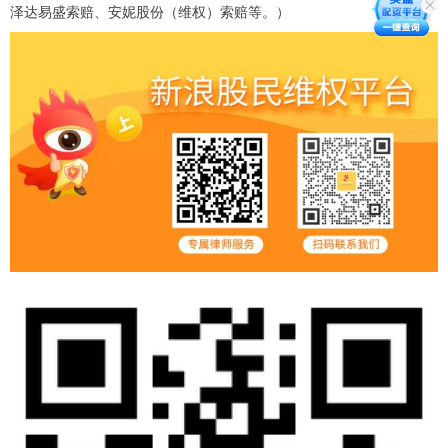
泽达易盛索赔、安妮股份（维权）索赔等。）