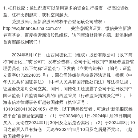
1. 杠杆效应：通过配资可以借用更多的资金进行投资，提高投资收
益。杠杆比例越高，获利空间越大。
受损股民可至新浪股民维权平台登记该公司维权：
http://wq.finance.sina.com.cn/ 关注@新浪证券、微信关注新浪
券商基金、百度搜索新浪股民维权、访问新浪财经客户端、新浪财经
首页都能找到我们！
2024年8月10日，山西同德化工（维权）股份有限公司（以下简
称“同德化工”或“公司”）发布公告称，公司于近日收到中国证券监督管
理委员会（以下简称“证监会”）下发的《立案告知书》（编号：证监
立案字0172024005 号），因公司涉嫌信息披露违法违规，根据《中
华人民共和国证券法》《中华人民共和国行政处罚法》等法律法规，
证监会决定对公司立案。同日，同德化工还披露了公司于近日收到中
国证监会山西监管局出具的山西监管局《行政监管措施决定书》。上
海市信本律师事务所赵敬国律师（执业证号：
13101200410820485）提示，以下两类投资者，可通过“新浪股民维
权平台”自愿登记索赔：（1）于2023年9月1日-2024年1月29日期间
买入，无论在2024年1月30日及之后是否卖出；（2）于2024年8月10
日之前买入且有持仓，无论在2024年8月10日及之后是否卖出。（赵
敬国律师专栏）