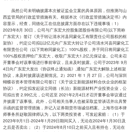
虽然公司未明确披露本次被证监会立案的具体原因，但推测与山
西监管局的行政监管措施有关。根据本次《行政监管措施决定书》内
容显示，经查，同德化工在信息披露方面存在以下违规事项：1）
2023年8月 30日，公司与广东宏大控股集团股份有限公司(以下简称
广东宏大）签订《关于转让清水河县同蒙化工有限责任公司股权的框
架协》，约定公司拟以2亿元向广东宏大转让子公司清水河县同蒙化工
有限责任公司（以下简称同蒙化工）100%股权，并于同日将同蒙化工
100%股权质押给广东宏大，收取广东宏大1.2亿元保证金。公司未召
开董事会对该事项进行事前审议，且未及时披露。公司于2023年 9月
4日向广东宏大发出《协议终止通知函》,通知广东宏大解除上述框架
协议，未及时披露该进展情况。2）2021 年 1 月 27 日，公司与深圳
蝴蝶谷资本管理有限公司签订《关于设立新能源材料合伙企业的框架
协议》，约定拟发起设立同德（长治）新能源材料产业投资企业，公
司拟出资 2.99亿元，公司迟至 2021年2月4日才召开董事会审议通过
并披露了该事项。此外，公司相关当事人也被采取监管谈话并出具警
示函的监督管理措施，并记入证券期货市场诚信档案。上海市信本律
师事务所赵敬国律师认为，以下两类投资者，可发起索赔：（1）于
2023年9月1日-2024年1月29日期间买入，无论在2024年1月30日及
之后是否卖出；（2）于2024年8月10日之前买入且有持仓，无论在